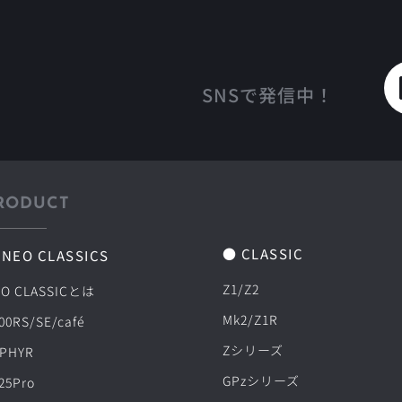
SNSで発信中！
RODUCT
● CLASSIC
 NEO CLASSICS
Z1/Z2
O CLASSICとは
Mk2/Z1R
00RS/SE/café
Zシリーズ
PHYR
GPzシリーズ
25Pro