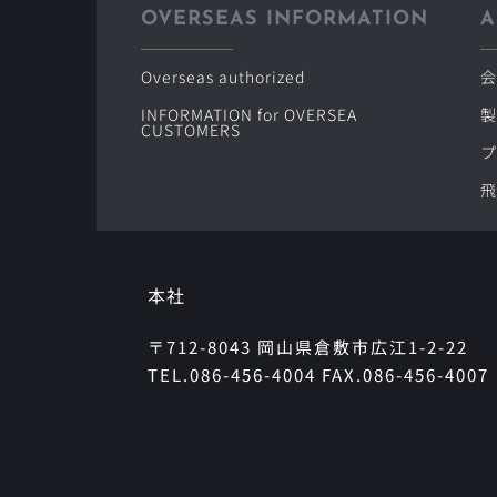
OVERSEAS INFORMATION
A
Overseas authorized
会
INFORMATION for OVERSEA 
製
CUSTOMERS
プ
飛
本社
〒712-8043 岡山県倉敷市広江1-2-22
TEL.086-456-4004 FAX.086-456-4007