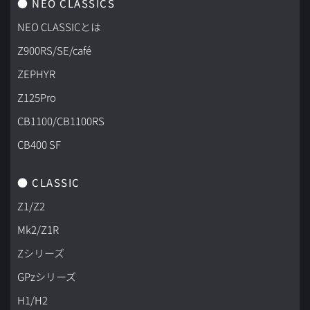
● NEO CLASSICS
NEO CLASSICとは
Z900RS/SE/café
ZEPHYR
Z125Pro
CB1100/CB1100RS
CB400 SF
● CLASSIC
Z1/Z2
Mk2/Z1R
Zシリーズ
GPzシリーズ
H1/H2