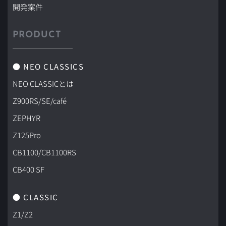
開発案件
PRODUCT
● NEO CLASSICS
NEO CLASSICとは
Z900RS/SE/café
ZEPHYR
Z125Pro
CB1100/CB1100RS
CB400 SF
● CLASSIC
Z1/Z2