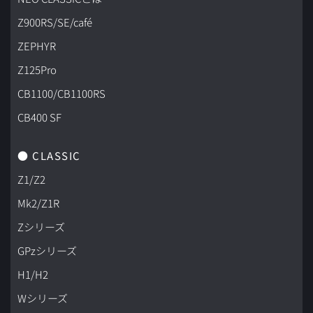
Z900RS/SE/café
ZEPHYR
Z125Pro
CB1100/CB1100RS
CB400 SF
● CLASSIC
Z1/Z2
Mk2/Z1R
Zシリーズ
GPzシリーズ
H1/H2
Wシリーズ